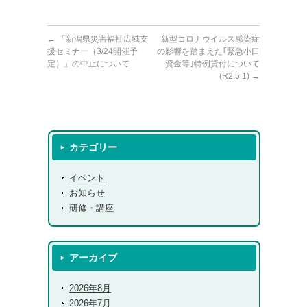
←
「新潟県災害福祉広域支
新型コロナウイルス感染症
援セミナー（3/24開催予
の影響を踏まえた｢緊急小口
定）」の中止について
資金等｣特例貸付について
(R2.5.1)
→
カテゴリー
イベント
お知らせ
研修・講座
アーカイブ
2026年8月
2026年7月