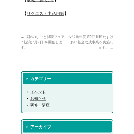
【
リクエスト申込用紙
】
←
福祉のしごと就職フェア
令和元年度第2回県民たすけ
in新潟(7月7日)を開催しま
あい基金助成事業を実施し
す。
ます。
→
カテゴリー
イベント
お知らせ
研修・講座
アーカイブ