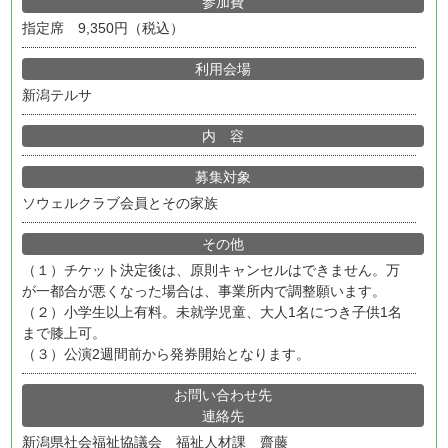
参加費
指定席 9,350円（税込）
利用会場
新潟テルサ
内 容
募集対象
ソウェルクラブ会員とその家族
その他
（１）チケット決定後は、原則キャンセルはできません。万
が一都合が悪くなった場合は、事業所内で調整願います。
（２）⼩学⽣以上有料。未就学児童、⼤⼈1名につき⼦供1名
まで膝上可。
（３）公演2週間前から発券開始となります。
お問い合わせ先
連絡先
新潟県社会福祉協議会 福祉人材課 齋藤