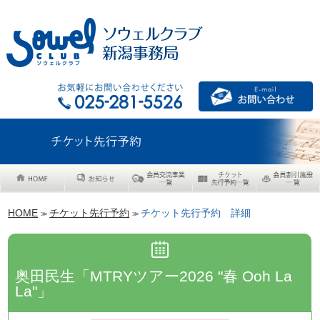
HOME
チケット先行予約
チケット先行予約 詳細
>>
>>
奥⽥⺠⽣「MTRYツアー2026 "春 Ooh La
La"」